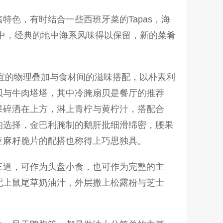
色，有时结合一些西班牙菜的Tapas，海
菜单中，经典的地中海系风味得以保留，新的菜肴
得宜的物理叠加与食材间的滋味搭配，以朴素利
贝与牛肉塔塔，其中冷腌扇贝是餐厅的推荐
果碎洒在上方，淋上青柠与黄柠汁，搭配合
的选择，金巴利腌制的鹅肝批细滑绵密，腰果
亚麻籽脆片的配搭也称得上巧思独具。
三道，可作为头盘小食，也可作为完整的主
配上鼠尾草奶油汁，外层撒上松露粉与芝士