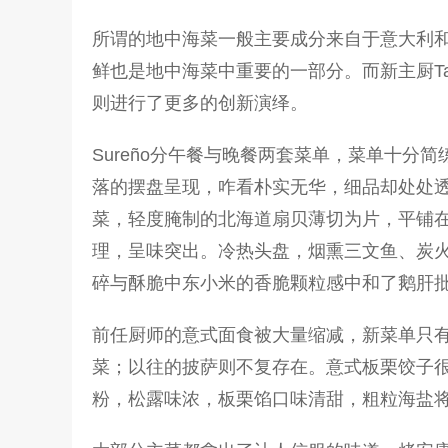
所谓的地中海菜一般主要成分来自于意大利和
鲜也是地中海菜中重要的一部分。而新主厨Ta
则进行了更多的创新演绎。
Sureño分午餐与晚餐两套菜单，菜单十
落的摆盘呈现，咋看朴实无华，细品却处处
菜，轻度腌制的北海道扇贝薄切为片，平铺
理，呈味突出。冷热头盘，烟熏三文鱼、炭
碎与酥脆中东小米的香脆颗粒感中和了鹅肝
前任厨师的意式面食被大量缩减，新菜单只
菜；以往的披萨则不复存在。意式板栗饺子
粉，松露味浓，板栗馅口味清甜，粗粒海盐