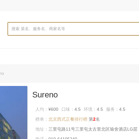
no
更新时间：2026-07-22
Sureno
人均：
¥600
口味：
4.5
环境：
4.5
服务：
4.5
榜单：
北京西式正餐排行榜
第
2
名
地址：
三里屯路11号三里屯太古里北区瑜舍酒店LG层