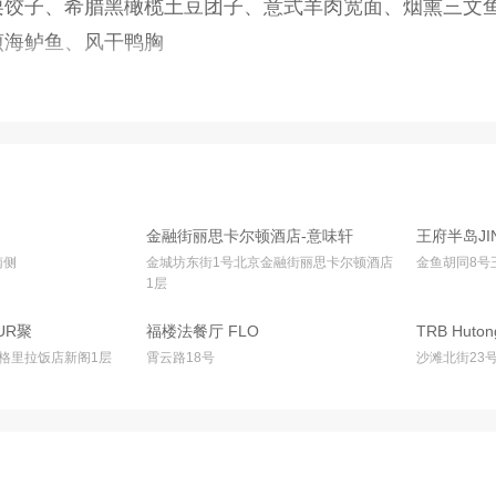
栗饺子、希腊黑橄榄土豆团子、意式羊肉宽面、烟熏三文
煎海鲈鱼、风干鸭胸
金融街丽思卡尔顿酒店-意味轩
王府半岛JI
Cépe
南侧
金城坊东街1号北京金融街丽思卡尔顿酒店
金鱼胡同8号
1层
UR聚
福楼法餐厅 FLO
TRB Huton
香格里拉饭店新阁1层
霄云路18号
沙滩北街23