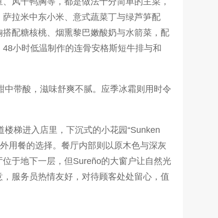
鱼、风干鸭胸等，都是做法十分简单的主菜，
，萨拉米中东小米、意式蔬菜丁与绿芦笋配
胸搭配糖核桃、烟熏黎巴嫩酸奶与水箭菜，配
48小时低温制作的连骨安格斯短牛排与和
，甜中带酸，滋味舒爽不腻。应季冰霜则用时令
楼梯进入店里，下沉式的小花园“Sunken
户外用餐的选择。餐厅内部则以原木色与深灰
于地下一层，但Sureño的大窗户让自然光
意，服务员热情友好，对待顾客处处留心，值