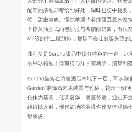
大部分主菜都拿出了让人信服的味道。烤安
配菜的搭配却都恰到好处，调味也切中扼要
佐，甜嫩清爽。慢炖羊腿垫着绿甜豆薏米烩
上棕黄油意式面包沙拉与希腊酸奶酱，做法简
M7级的牛上腰肋排，都是不会让食客失望的
弗利多是Sureño甜品中较有特色的一道
水果冰霜配上薄荷粉与洋甘菊糖浆，清爽利
Sureño坐落在瑜舍酒店内地下一层，可从
Garden”装饰着艺术装置与竹林，花园
色作为基调，低调奢华，餐座舒适，通过开放
线得以入射，现代简洁的装潢也使整体观感
得褒扬。