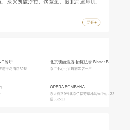
鱼、炭火凯撒沙拉、烤章鱼、煎北海道扇贝、
展开
+
NG餐厅
北京瑰丽酒店-怡庭法餐 Bistrot B
王府半岛酒店B2层
京广中心北京瑰丽酒店一层
g
OPERA BOMBANA
号
东大桥路9号北京侨福芳草地购物中心LG2
层LG2-21