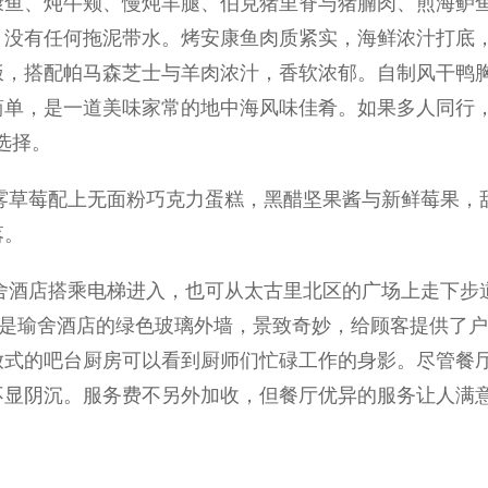
康鱼、炖牛颊、慢炖羊腿、伯克猪里脊与猪腩肉、煎海鲈
，没有任何拖泥带水。烤安康鱼肉质紧实，海鲜浓汁打底
饭，搭配帕马森芝士与羊肉浓汁，香软浓郁。自制风干鸭
单，是一道美味家常的地中海风味佳肴。如果多人同行，
选择。
，冰雾草莓配上无面粉巧克力蛋糕，黑醋坚果酱与新鲜莓果
落。
瑜舍酒店搭乘电梯进入，也可从太古里北区的广场上走下步道
一侧便是瑜舍酒店的绿色玻璃外墙，景致奇妙，给顾客提供了
式的吧台厨房可以看到厨师们忙碌工作的身影。尽管餐厅位
不显阴沉。服务费不另外加收，但餐厅优异的服务让人满