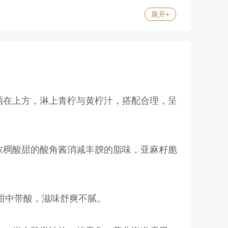
展开
+
洒在上方，淋上青柠与黄柠汁，搭配合理，呈
浓稠酸甜的酸角酱消减丰腴的脂味，亚麻籽脆
，甜中带酸，滋味舒爽不腻。