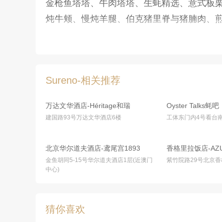
金枪鱼塔塔、牛肉塔塔、生蚝精选、意式板
炖牛颊、慢炖羊腿、伯克猪里脊与猪腩肉、
Sureno-相关推荐
万达文华酒店-Héritage和瑞
Oyster Talks蚝吧
建国路93号万达文华酒店6楼
工体东门内4号看台
北京华尔道夫酒店-鸢尾宫1893
香格里拉饭店-AZ
金鱼胡同5-15号华尔道夫酒店1层(近澳门
紫竹院路29号北京
中心)
猜你喜欢