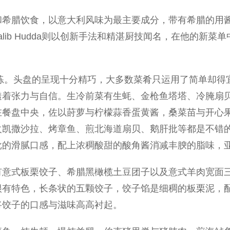
希腊饮食，以意大利风味为最主要成分，带有希腊的用酱特
lib Hudda则以创新手法和精湛厨技闻名，在他的新
分简练。头盘的呈现十分精巧，大多数菜肴只运用了简单却
透着张力与自信。生冷前菜有生蚝、金枪鱼塔塔、冷腌扇
在餐盘中央，佐以莳萝与柠檬蒜香蛋黄酱，桑菜苗与开心
火凯撒沙拉、烤章鱼、煎北海道扇贝、鹅肝批等都是不错
批的滑腻口感，配上浓稠酸甜的酸角酱消减丰腴的脂味，
有意式板栗饺子、希腊黑橄榄土豆团子以及意式羊肉宽面
很有特色，长条状的五颗饺子，饺子馅是细稠的板栗泥，
将饺子的口感与滋味高高衬起。