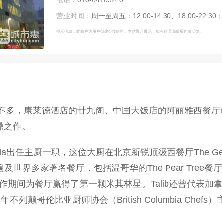
电话：
010-64105240
营业时间：
周一至周五：12:00-14:30、18:00-22:30；
提示信息：此商户为用户创建公共信息，本站聚合展示，如有错误请联系客服反馈。
n）的餐厅不多，康莱德酒店的廿九阁、中国大饭店的阿丽雅西
鼎之作。
da出任主厨一职，这位大厨在北京新锐顶级西餐厅The Georg 
及世界多家著名餐厅，包括温哥华的The Pear Tree餐厅、纽
hal餐厅工作期间为餐厅赢得了第一颗米其林星。Talib还曾
3年不列颠哥伦比亚厨师协会（British Columbia Chefs