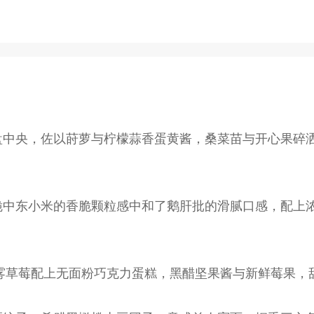
盘中央，佐以莳萝与柠檬蒜香蛋黄酱，桑菜苗与开心果碎
脆中东小米的香脆颗粒感中和了鹅肝批的滑腻口感，配上
，冰雾草莓配上无面粉巧克力蛋糕，黑醋坚果酱与新鲜莓果