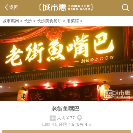
返回
城市惠网
>
长沙
>
长沙美食餐厅
>
湘菜馆
>
老街鱼嘴巴
人均
¥ 77
口味
4.5
环境
4.5
服务
4.5