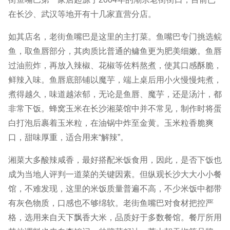
在长沙、武汉等地开有十几家直营分店。
如其店名，老街鱼嘴巴是这里的主打菜。鱼嘴巴专门挑选鲩
鱼，取鱼唇部分，其肉质比普通的鳙鱼更为肥美细嫩。鱼唇
过油煎炸，再放入辣椒、花椒等佐料熬煮，使其口感酥脆，
鲜辣入味。鱼唇底部铺以魔芋，端上桌后用小火慢慢炖煮，
煮得越久，味道越浓郁，无论是鱼唇、魔芋，还是汤汁，都
非常下饭。蜂窝玉米在长沙湘菜馆中并不常见，制作时将蛋
白打泡后裹着玉米粒，在油锅中炸至金黄。玉米粒香脆爽
口，甜味厚重，适合用来“解辣”。
湘菜大多酸辣咸香，最好搭配米饭食用，因此，是否下饭也
成为当地人评判一道菜的关键因素。但纵观长沙大大小小餐
馆，不难发现，这里的米饭质量普遍不高，不少米饭中都带
有灰色物质，口感也不够绵软。老街鱼嘴巴对食材把控严
格，选用来自天下飘香大米，品质好于多数餐馆。餐厅所用