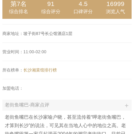
第7名
91
4.5
16999
综合排名
综合评分
口碑评分
浏览人气
商家地址：
坡子街87号长公馆酒店1层
营业时间：11:00-02:00
所在榜单：
长沙湘菜馆排行榜
加盟电话：
老街鱼嘴巴-商家点评
老街鱼嘴巴在长沙家喻户晓，甚至流传着“呷老街鱼嘴巴，
才算到长沙”的说法，可见其在当地人心中的地位之高。老
街鱼嘴巴第一家店起源于2004年的潮宗老街街口，目前已