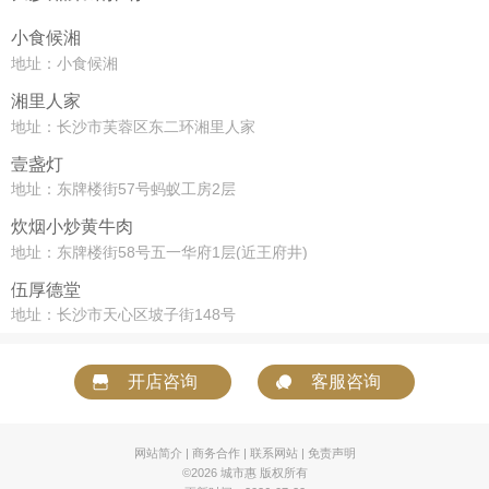
小食候湘
地址：小食候湘
湘里人家
地址：长沙市芙蓉区东二环湘里人家
壹盏灯
地址：东牌楼街57号蚂蚁工房2层
炊烟小炒黄牛肉
地址：东牌楼街58号五一华府1层(近王府井)
伍厚德堂
地址：长沙市天心区坡子街148号
开店咨询
客服咨询
网站简介
|
商务合作
|
联系网站
|
免责声明
©2026 城市惠 版权所有