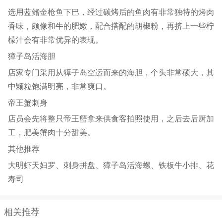
选用蓝鳍金枪鱼下巴，经过碳烤后的鱼肉有非常独特的烤肉
香味，颇像和牛的肥嫩，配合搭配的胡椒粉，再挤上一些柠
檬汁会有非常优异的表现。
獐子岛活海胆
店家专门采用从獐子岛空运而来的海胆，个头非常硕大，其
中颗粒饱满明亮，非常爽口。
帝王蟹刺身
店员会先将整只帝王蟹拿来供食客拍照使用，之后去后厨加
工，肥美蟹肉十分甜美。
其他推荐
大明虾天妇罗、刺身拼盘、獐子岛活海螺、铁板牛小排、花
寿司
相关推荐