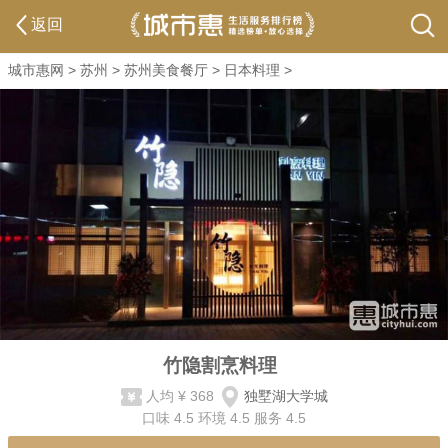
返回
城市惠网
>
苏州
>
苏州美食餐厅
>
日本料理
>
竹隐割烹料理
人均
¥ 368
独墅湖大学城
口味
4.5
环境
4.5
服务
4.5