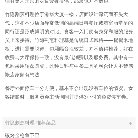
理有更为亲民的定食套餐提供，品质也并不逊色。
竹隐割烹料理位于港华大厦一楼，店面设计深沉而不失大
气，这和不少店面异常低调的高端日料餐厅或者富丽堂皇的
同行还是形成鲜明的对比。食客一入门便有身穿和服的服务
员上来接待。竹隐割烹料理基是传统日式风格——榻榻米地
板，进门需要脱鞋。包厢隔音性较差，并不值得推荐，好在
收费与大厅保持一致，没有最低消费以及服务费。其中有一
包厢采用转盘圆桌，此种日料与中餐工具的融合让人不禁感
慨店家颇有想法。
餐厅外面停车十分方便，基本不会出现没有车位的情况。食
客结账时，服务员会主动询问并提供3小时的免费停车券。
竹隐割烹料理-推荐菜品
碳烤金枪鱼下巴