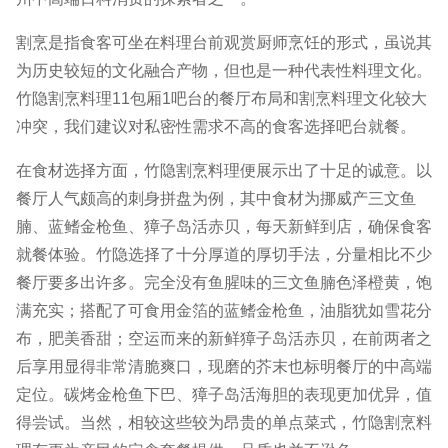
割烹是指食客可坐在料理台前观赏厨师烹饪的形式，虽说其
为历史较短的文化融合产物，但也是一种代表性料理文化。
竹隐割烹料理11包厢1吧台的餐厅布局和割烹料理文化较大
冲突，我们建议对私密性需求不高的食客选择吧台就餐。
在食材选择方面，竹隐割烹料理便展示出了十足的诚意。以
餐厅人气颇高的刺身拼盘为例，其中食材为挪威产三文鱼
腩、蓝鳍金枪鱼、獐子岛活赤贝，每天新鲜到店，确保食客
就餐体验。竹隐选择了十分厚道的厚切手法，分量相比不少
餐厅要多出许多。完全没有鱼腥味的三文鱼腩色泽橙黄，饱
满充实；搭配了可食用金箔的蓝鳍金枪鱼，油脂犹如雪花分
布，肥美香甜；空运而来的新鲜獐子岛活赤贝，在前两者之
后享用显得非常清脆爽口，现磨的芥末也标明餐厅的中高端
定位。碳烤金枪鱼下巴、獐子岛活海胆的表现更加优异，值
得尝试。当然，相较这些较为昂贵的单点菜式，竹隐割烹料