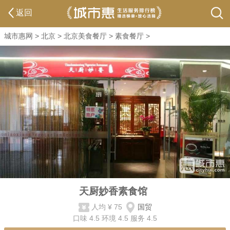
返回
城市惠网
>
北京
>
北京美食餐厅
>
素食餐厅
>
天厨妙香素食馆
人均
¥ 75
国贸
口味
4.5
环境
4.5
服务
4.5