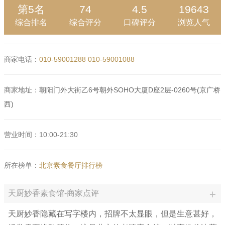
第5名
74
4.5
19643
综合排名
综合评分
口碑评分
浏览人气
商家电话：
010-59001288
010-59001088
商家地址：
朝阳门外大街乙6号朝外SOHO大厦D座2层-0260号(京广桥
西)
营业时间：10:00-21:30
所在榜单：
北京素食餐厅排行榜
天厨妙香素食馆-商家点评
天厨妙香隐藏在写字楼内，招牌不太显眼，但是生意甚好，