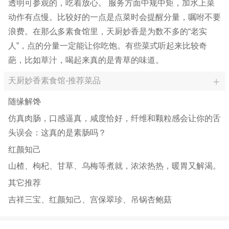
透明可参观的，吃着放心。 服务方面中规中矩，加水上菜
动作有点慢。比较好的一点是点菜时会提醒分量，嘱咐不要
浪费。在那么多素食馆里，天厨妙香是为数不多的“老实
人”，点的分量一定能让你吃饱。有些菜式听起来比较奇
葩，比如草汁，喝起来真的是青草的味道。
天厨妙香素食馆-推荐菜品
随缘解馋
仿真肉肠，口感逼真，咸度恰好，纤维和颗粒感会让你的舌
头误会：这真的是素肠吗？
红颜知己
山楂、枸杞、甘草、乌梅等煮就，浓浓热热，暖胃又解渴。
其它推荐
吉祥三宝、红颜知己、宫保翠珍、吊锅杏鲍菇