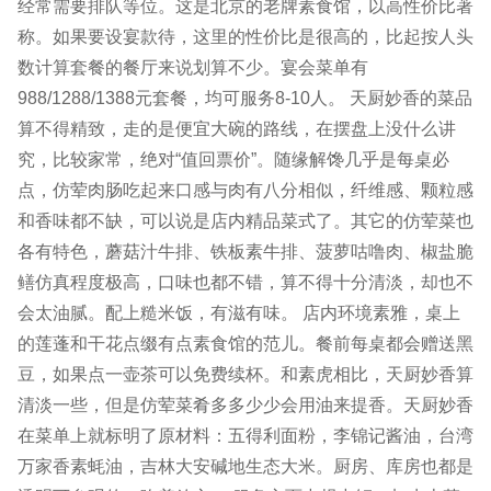
经常需要排队等位。这是北京的老牌素食馆，以高性价比著
称。如果要设宴款待，这里的性价比是很高的，比起按人头
数计算套餐的餐厅来说划算不少。宴会菜单有
988/1288/1388元套餐，均可服务8-10人。 天厨妙香的菜品
算不得精致，走的是便宜大碗的路线，在摆盘上没什么讲
究，比较家常，绝对“值回票价”。随缘解馋几乎是每桌必
点，仿荤肉肠吃起来口感与肉有八分相似，纤维感、颗粒感
和香味都不缺，可以说是店内精品菜式了。其它的仿荤菜也
各有特色，蘑菇汁牛排、铁板素牛排、菠萝咕噜肉、椒盐脆
鳝仿真程度极高，口味也都不错，算不得十分清淡，却也不
会太油腻。配上糙米饭，有滋有味。 店内环境素雅，桌上
的莲蓬和干花点缀有点素食馆的范儿。餐前每桌都会赠送黑
豆，如果点一壶茶可以免费续杯。和素虎相比，天厨妙香算
清淡一些，但是仿荤菜肴多多少少会用油来提香。天厨妙香
在菜单上就标明了原材料：五得利面粉，李锦记酱油，台湾
万家香素蚝油，吉林大安碱地生态大米。厨房、库房也都是