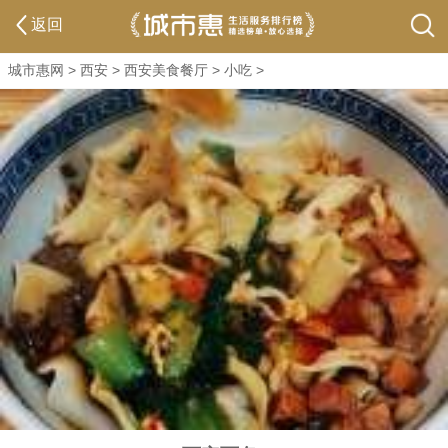
返回
城市惠网
>
西安
>
西安美食餐厅
>
小吃
>