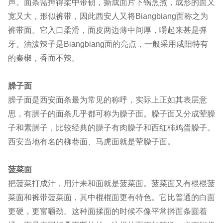
声。面条需抻得柔中带韧，撕成面片下锅烹煮，成形的面又
宽又大，形似裤带，因此西安人又将Biangbiang面称之为
裤带面。它入口柔滑，面皮两边薄中间厚，嚼起来甚是弹
牙。油泼辣子是Biangbiang面的亮点，一般采用咸阳特有
的秦椒，香而不辣。
臊子面
臊子面是西安面条最为常见的称呼，实际上正如其表层意
思，有臊子的面条几乎都可称为臊子面。臊子面又分成荤臊
子和素臊子，比较经典的臊子有肉臊子和西红柿鸡蛋臊子。
西安当地有名的柳巷面、马虎面就是荤臊子面。
菠菜面
把菠菜打成汁，用汁来和面就是菠菜面。菠菜面又有棍棍菠
菜面和裤带菠菜面，其中棍棍面更有特色。它比普通的白面
更硬，更富嚼劲。这种面揉面的时候不像平常擀面条圆着