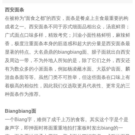
西安面条
在被称为“面食之都”的西安，面条是餐桌上主食最重要的构
成者之一。西安面条不同于苏式细面品相出众，汤底鲜滑；
广式面点口味多样，精致考究；川渝小面性格鲜明，麻辣鲜
香，极度注重面条本身的筋道感和超大的分量是西安面条最
显著的特点。大名鼎鼎的biangbiang面、臊子面就出自西安
及周边一带，不为外地人所知的是，除了它们之外，西安还
有为数众多的小派面条，例如杨凌蘸水面、大荔炉齿面、麟
游血条面等等。虽然门类不可胜举，但这些面条在口味上有
着极高的相似性，因此我们仅选取更具代表性、更常见的三
种面条作为推荐。
Biangbiang面
一个Biang字，难倒了成千上万的食客。其实这个字是个是
象声字，即抻面时将面重重地拍打案板时发出biang的一