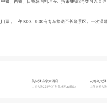
有中餐、西餐、日餐韩国料理等。搭乘地铁3号线可以直
票，上午9:00、9:30有专车接送至长隆景区。一次
美林湖温泉大酒店
花都九龙湖
山前大道168号(广州美林湖加州岛)
山前旅游大道