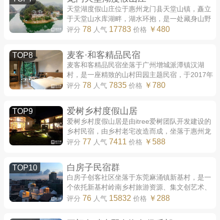
天堂湖度假山庄位于惠州龙门县天堂山镇，矗立
于天堂山水库湖畔，湖水环抱，是一处藏身山野
的隐世秘境。 天堂湖度假山庄由几座小巧的别墅
78
17783
￥480
评分
人气
价格
组成，别墅外观为经典的美式风格，简单...
麦客·和客精品民宿
TOP8
麦客和客精品民宿坐落于广州增城派潭镇汉湖
村，是一座精致的山村田园主题民宿，于2017年
开业。和客的创始人为一名有着20年建筑设计经
78
7835
￥780
评分
人气
价格
验的客家人设计师，民宿的名称和客与其英文...
爱树乡村度假山居
TOP9
爱树乡村度假山居是由itree爱树团队开发建设的
乡村民宿，由乡村老宅改造而成，坐落于惠州龙
门渡头村上围，毗邻天堂山与天堂湖。 爱树山居
77
7411
￥588
评分
人气
价格
整院面积达两千余平方米，包含民宿客房...
白房子民宿群
TOP10
白房子创客社区坐落于东莞麻涌镇新基村，是一
个依托新基村岭南乡村旅游资源、集文创艺术、
美学体验、社区活动、产业孵化和旅游民宿为一
76
15832
￥288
评分
人气
价格
体的社区空间，于2016年年末开业。2016年，...