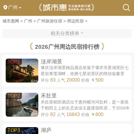
广州
城市惠网
>
广州
>
广州旅游住宿
>
周边民宿
>
相关分类榜单
2026广州周边民宿排行榜
涟岸湖景
TOP1
肇庆涟岸湖景精品酒店坐落于肇庆市星湖景区七
星岩青莲湖畔，坐拥七星岩景区的绝佳临窗景
致，推窗可见苍翠五连湖水，远眺七座石灰岩山
83
20000
￥500
评分
人气
价格
峰。 绝佳的选址再加上宽大的落地窗，造就...
禾肚里
TOP2
禾肚里稻田酒店位于惠州横河河肚村，是一座筑
于稻田之上的生态农业主题度假民宿，于2016年
开业。民宿主体建筑由一座废弃的小学校舍改建
82
16843
￥600
评分
人气
价格
而成，并集成农耕体验、亲子采摘等乡村度...
湖庐
TOP3