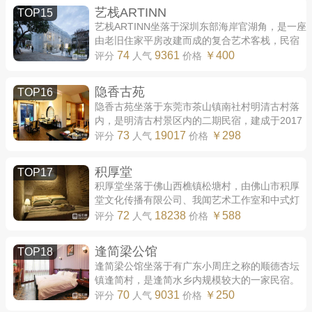
艺栈ARTINN
TOP15
艺栈ARTINN坐落于深圳东部海岸官湖角，是一座
由老旧住家平房改建而成的复合艺术客栈，民宿
一期于2017年4月完工开业。艺栈在原有建筑的
74
9361
￥400
评分
人气
价格
基础上用连续不断的白色桁架包覆外墙面，形
成...
隐香古苑
TOP16
隐香古苑坐落于东莞市茶山镇南社村明清古村落
内，是明清古村景区内的二期民宿，建成于2017
年。 隐香古苑目前共有15处民宿房间，分布在古
73
19017
￥298
评分
人气
价格
村北坊内，由不同年代建成的古民居改造而...
积厚堂
TOP17
积厚堂坐落于佛山西樵镇松塘村，由佛山市积厚
堂文化传播有限公司、我闻艺术工作室和中式灯
具品牌观荷联合打造，于2017年4月开业。积厚
72
18238
￥588
评分
人气
价格
堂由一座有百余年历史的镬耳屋改造活化而成...
逢简梁公馆
TOP18
逢简梁公馆坐落于有广东小周庄之称的顺德杏坛
镇逢简村，是逢简水乡内规模较大的一家民宿。
梁公馆为一栋三层老洋楼，原为店主祖屋，经两
70
9031
￥250
评分
人气
价格
年改造后于2016年开业。 梁公馆的整体风格...