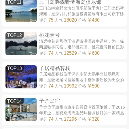
三门岛畔森野奢海岛俱乐部
TOP11
三门岛畔森野奢海岛俱乐部位于惠州三门岛妈湾
海滩，是深圳共和旅游投资发展有限公司旗下移
动木屋酒店品牌畔森盒子修建的高端度假民宿。
75
18020
￥480
评分
人气
价格
三门岛畔森野奢是畔森盒子对于模块化度...
桃花壹号
TOP12
清远桃花壹号位于清远市浸潭镇牛迳村，为一栋
两层独栋民宿，毗邻桃花湖。桃花壹号目前已形
成系统品牌，其经营团队桃花湖旅行旗下已有清
74
12529
￥600
评分
人气
价格
远桃花壹号、位于广州花都区的颐和桃花...
子居精品客栈
TOP13
子居精品客栈位于深圳东部大鹏半岛较场尾海
滩，是较场尾民宿聚集地中整体素质较为出众的
一家精品民宿，始于2015年。2016年，子居获国
74
10992
￥500
评分
人气
价格
际室内设计协会（IIDA）全球卓越设计大奖之
酒...
予舍民宿
TOP14
予舍位于惠州市惠东县巽寮湾景区附近，于2016
年开业，是巽寮湾周边品味格调较好的一家精品
民宿。 予舍共有客房17间，房间装潢分为新中
74
17296
￥328
评分
人气
价格
式、东南亚、地中海和北欧四种风格，但四种...