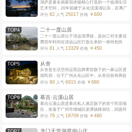
湖庐是著名画家胡赤骏精心打造的一个临湖生活
艺术空间，20年前建于从化流溪湖以东，距离广
州闹市约一个半小时车程。90年代，广美油画系
82
25017
￥600
评分
人气
价格
教授胡赤骏一个乌托邦式的设想，使湖庐得...
二十一度山居
TOP4
二十一度山居位于清远浸潭镇，是由三对夫妻花
费四年时间在清远山区打造出来的一座特色民
宿。民宿由一所废弃的小学校舍改造而成，由于
81
13329
￥450
评分
人气
价格
民宿所处的地理位置群山环绕，温度常年保...
从舍
TOP5
从舍是生活空间运营品牌霁宿旗下的一家山区度
假民宿，位于广州从化山区中。从舍目前有两处
民宿从舍黄龙山房与从舍流溪原墅，分别位于从
80
6915
￥680
评分
人气
价格
化良口镇的联群村与牛路村。 从舍的两处...
慕吉·云溪山居
TOP6
慕吉云溪山居是慕吉私人酒店旗下的首个民宿项
目，坐落于广州市增城区派潭镇樟洞坑，四面环
山，溪流环绕。 慕吉云溪山居已开放的民宿共有
79
18709
￥480
评分
人气
价格
四栋，分别为乐水轩、仁山堂、云心居与...
龙门天堂湖度假山庄
TOP7