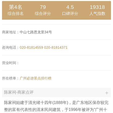
第4名
79
4.5
19318
综合排名
综合评分
口碑评分
人气指数
商家地址：
中山七路恩龙里34号
咨询电话：
020-81814559
020-81814371
营业时间：
所在榜单：
广州必游景点排行榜
陈家祠-商家点评
陈家祠始建于清光绪十四年(1888年)，是广东地区保存较完
整的富有代表性的清末民间建筑，于1996年被评为“广州十