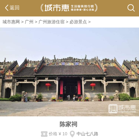
返回
城市惠网
>
广州
>
广州旅游住宿
>
必游景点
>
陈家祠
价格
¥ 10
中山七八路