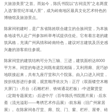
大旅游美景”之首。而如今，陈氏书院以“古祠流芳”之名两度
入选“新世纪羊城八景”，成为岭南地区最具文化艺术特色的
博物馆及旅游景点。
陈家祠初建时，是广东省陈姓联合建立的合族祠堂，为本族
各地读书人赴广州参加科举考试提供住处。它有着古老的建
筑风格，充满广州风情和岭南特色，建议对古建筑及历史感
兴趣的游客前往参观。
陈家祠堂的建筑结构可分为三轴、三进，建筑面积达8000
平方米。祠堂的每进之间既有庭院相隔，又利用廊、庑巧妙
地联接起来，共有九座厅堂和六个院落。由入口进入祠堂，
按折线形进行参观，观赏顺序依次为：正厅（双面镂空木雕
大屏门）-月台（石雕栏杆、铁铸通花栏板）-中进聚贤堂
（定期专题展览）-后进中厅（百年陈氏书院图片展）-后东
斋（流光溢彩——粤绣艺术作品展）-前东厢（旧广州家居
展）。在陈家祠各厅堂、廊、院、门、窗、栏杆、屋脊、砖