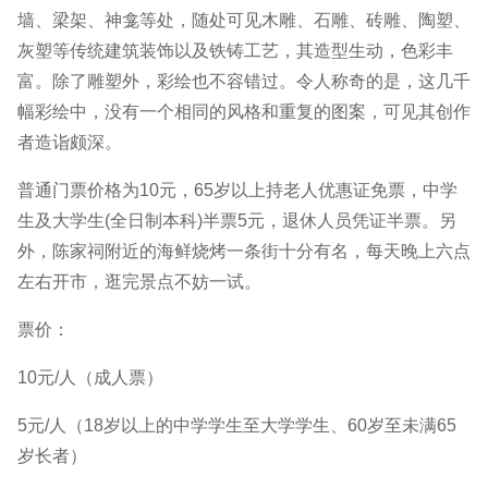
墙、梁架、神龛等处，随处可见木雕、石雕、砖雕、陶塑、
灰塑等传统建筑装饰以及铁铸工艺，其造型生动，色彩丰
富。除了雕塑外，彩绘也不容错过。令人称奇的是，这几千
幅彩绘中，没有一个相同的风格和重复的图案，可见其创作
者造诣颇深。
普通门票价格为10元，65岁以上持老人优惠证免票，中学
生及大学生(全日制本科)半票5元，退休人员凭证半票。另
外，陈家祠附近的海鲜烧烤一条街十分有名，每天晚上六点
左右开市，逛完景点不妨一试。
票价：
10元/人（成人票）
5元/人（18岁以上的中学学生至大学学生、60岁至未满65
岁长者）