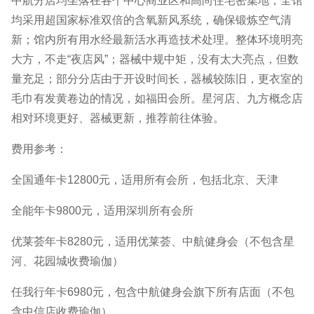
中航分店均坐落在各个中心商业区和高尚住宅密集地，全馆
均采用超国家标准双倍的含氧新风系统，确保锻炼空气清
新；馆内所有用水经最新活水再造技术处理。整体环境明亮
大方，不走“夜店风”；器械中规中矩，没有太大亮点，但数
量充足；部分分店由于开设时间长，器械较陈旧，更衣室的
毛巾有发黄卷边的情况，如福田会所。星河店、九方概念店
相对环境更好、器械更新，推荐前往体验。
费用参考：
全国通年卡12800元，适用所有会所，包括北京、天津
全能年卡9800元，适用深圳所有会所
优莱荟年卡8280元，适用优莱荟、中航健身会（不包含星
河、花园城收费瑜伽）
任我行年卡6980元，包含中航健身会旗下所有店面（不包
含中信店收费瑜伽）