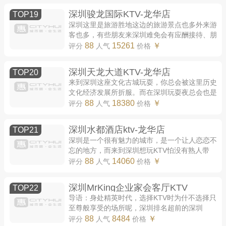
深圳骏龙国际KTV-龙华店
TOP19
深圳这里是旅游胜地这边的旅游景点也多外来游
客也多，有些朋友来深圳难免会有应酬接待、朋
友聚会的时候。饭局之后总想去ktv唱歌跳舞，总
88
15261
￥
评分
人气
价格
想去夜总会玩乐一下，总想去会所休闲放...
深圳天龙大道KTV-龙华店
TOP20
来到深圳这座文化古城玩耍，你总会被这里历史
文化经济发展所折服。而在深圳玩耍夜总会也是
一种消遣玩耍的方式，在深圳夜总会哪家最好
88
18380
￥
评分
人气
价格
耍？下面小编就来给你介绍一家深圳三大的...
深圳水都酒店ktv-龙华店
TOP21
深圳是一个很有魅力的城市，是一个让人恋恋不
忘的地方，而来到深圳想玩KTV怕没有熟人带
领，找不到好耍的KTV，找不到资源质量好且丰
88
14060
￥
评分
人气
价格
富的KTV，同时不熟悉怕被宰，玩的十分不开
心。...
深圳MrKing企业家会客厅KTV
TOP22
导语：身处精英时代，选择KTV时为什不选择只
至尊般享受的场所呢，深圳排名超前的深圳
MrKing企业家会客厅KTV给你带来至尊般的奢华
88
8484
￥
评分
人气
价格