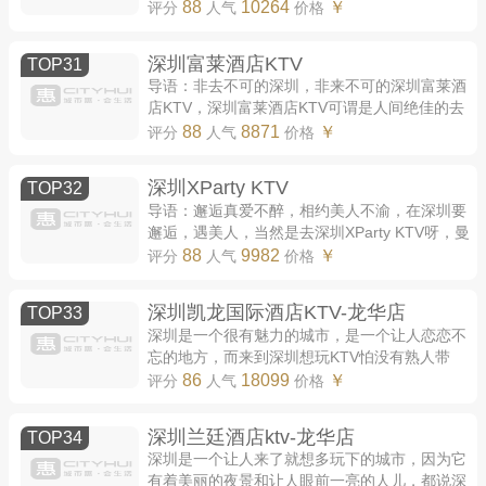
场景，供应俱全的酒水，应有尽有的歌舞，无微
88
10264
￥
评分
人气
价格
不至的服务，让你体验到人生的畅快所在，...
深圳富莱酒店KTV
TOP31
导语：非去不可的深圳，非来不可的深圳富莱酒
店KTV，深圳富莱酒店KTV可谓是人间绝佳的去
处，进门映入眼帘的就是这激动澎湃的场景，歌
88
8871
￥
评分
人气
价格
舞交织，众人举杯，自在畅享，实在是绝佳的...
深圳XParty KTV
TOP32
导语：邂逅真爱不醉，相约美人不渝，在深圳要
邂逅，遇美人，当然是去深圳XParty KTV呀，曼
妙的舞姿，风趣的挑逗，你想要找的都在这里，
88
9982
￥
评分
人气
价格
心动不如行动，快来看看深圳XParty KTV的消
费...
深圳凯龙国际酒店KTV-龙华店
TOP33
深圳是一个很有魅力的城市，是一个让人恋恋不
忘的地方，而来到深圳想玩KTV怕没有熟人带
领，找不到好耍的KTV，找不到资源质量好且丰
86
18099
￥
评分
人气
价格
富的KTV，同时不熟悉怕被宰，玩的十分不开
心。...
深圳兰廷酒店ktv-龙华店
TOP34
深圳是一个让人来了就想多玩下的城市，因为它
有着美丽的夜景和让人眼前一亮的人儿，都说深