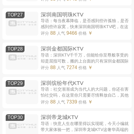
尊享的待遇，激动的氛围，还不快来了解一下...
深圳南国明珠KTV
TOP27
导语：每当夜幕降临，是否感到些许孤独，是否
感到些许寂寞，快来深圳南国明珠KTV吧，在这
里所有的孤独寂寞冷都会化为灰烬，剩下的就是
88
9466
￥
评分
人气
价格
这激动澎湃的热血和放松自由的灵魂，还等...
深圳金都国际KTV
TOP28
导语：深圳KTV千千万，但能给你至尊般享受的
却是屈指可数，搬的上台面的只有深圳金都国际
KTV了，全新的感觉，不一样的尊贵，香车美
88
7274
￥
评分
人气
价格
酒，极为尊贵，彰显你的极致品味，那么深圳
金...
深圳缤纷年代KTV
TOP29
导语：社交渐渐成为当代人的大问题，你还在害
怕社交吗，在这里你只需要尽情释放自己，其他
的自会一步步到来，深圳缤纷年代KTV，让陌生
88
7339
￥
评分
人气
价格
的面孔不再陌生，让陌生的心灵得以诚心交...
深圳帝龙城KTV
TOP30
导语：快意人生在哪里得以实现呢，今天小编就
带大家体验一把，深圳帝龙城KTV这奢华高端的