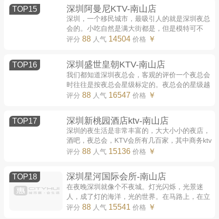
深圳阿曼尼KTV-南山店
TOP15
深圳，一个移民城市，最吸引人的就是深圳夜总
会的。小吃自然是满大街都是，但是模特可不
是，模特不是每一个都属于你，很多也只是过眼
88
14504
￥
评分
人气
价格
云烟，李靖最近就去了一次深圳，深圳真的...
深圳盛世皇朝KTV-南山店
TOP16
我们都知道深圳夜总会，客观的评价一个夜总会
时往往是按夜总会星级标定的。夜总会的星级越
高，那么级别的标准也会越高，当然价格也会相
88
16547
￥
评分
人气
价格
对的越高。订包房时，大多数人最主要的...
深圳新桃园酒店ktv-南山店
TOP17
深圳的夜生活是非常丰富的，大大小小的夜店，
酒吧，夜总会，KTV会所有几百家，其中商务ktv
会所夜总会就有上百家，分布在东南西北郊的个
88
15136
￥
评分
人气
价格
个角落，高新区域更是一站路一个KV会所，...
深圳星河国际会所-南山店
TOP18
在夜晚深圳就像个不夜城。灯光闪烁，光景迷
人，成了灯的海洋，光的世界。在马路上，在立
交桥上的两旁，绚丽而多彩，因光彩而夺目，呈
88
15541
￥
评分
人气
价格
现出人间仙境般的景象。夜幕已经快要降临...