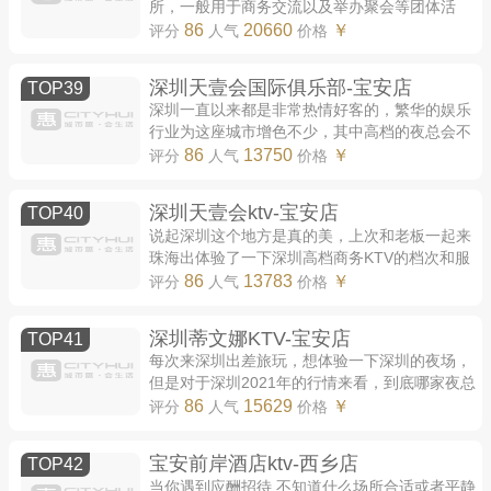
所，一般用于商务交流以及举办聚会等团体活
动。适用于商务招待，朋友聚会，个人娱乐等。
86
20660
￥
评分
人气
价格
那么深圳有哪些夜总会呢?今天为大家盘点了深
圳...
深圳天壹会国际俱乐部-宝安店
TOP39
深圳一直以来都是非常热情好客的，繁华的娱乐
行业为这座城市增色不少，其中高档的夜总会不
仅环境档次豪华，服务更是有珠海独有的热情和
86
13750
￥
评分
人气
价格
专业，商务接待，朋友聚会都是非常不错...
深圳天壹会ktv-宝安店
TOP40
说起深圳这个地方是真的美，上次和老板一起来
珠海出体验了一下深圳高档商务KTV的档次和服
务，非常的不错！在深圳经常玩的朋友可以聊一
86
13783
￥
评分
人气
价格
聊哪里好玩。 小包厢 2680 可以坐1-6人 中包...
深圳蒂文娜KTV-宝安店
TOP41
每次来深圳出差旅玩，想体验一下深圳的夜场，
但是对于深圳2021年的行情来看，到底哪家夜总
会好耍呢？到底哪家夜总会环境好呢？哪家夜总
86
15629
￥
评分
人气
价格
会消费实惠呢？下面小编就来跟大家聊一下...
宝安前岸酒店ktv-西乡店
TOP42
当你遇到应酬招待,不知道什么场所合适或者平静