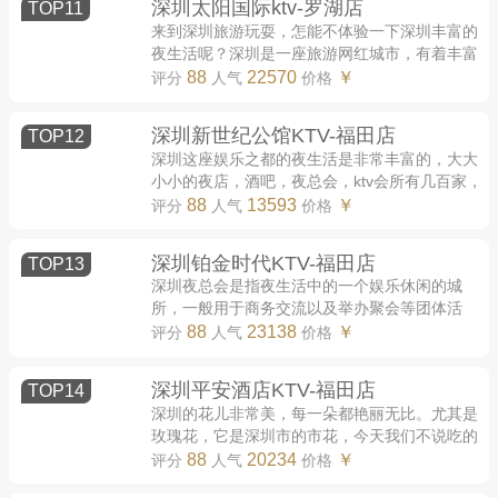
深圳太阳国际ktv-罗湖店
TOP11
来到深圳旅游玩耍，怎能不体验一下深圳丰富的
夜生活呢？深圳是一座旅游网红城市，有着丰富
的夜生活。来到深圳感受过这别样的生活，必让
88
22570
￥
评分
人气
价格
你流连忘返。下面就由小编为您提供深圳...
深圳新世纪公馆KTV-福田店
TOP12
深圳这座娱乐之都的夜生活是非常丰富的，大大
小小的夜店，酒吧，夜总会，ktv会所有几百家，
其中商务ktv会所夜总会就有上百家，分布在各个
88
13593
￥
评分
人气
价格
区的个个角落，附近更是一站路一个kv会...
深圳铂金时代KTV-福田店
TOP13
深圳夜总会是指夜生活中的一个娱乐休闲的城
所，一般用于商务交流以及举办聚会等团体活
动。适用于商务招待，朋友聚会，个人娱乐等。
88
23138
￥
评分
人气
价格
那么深圳有哪些夜总会呢?今天小编为大家盘点...
深圳平安酒店KTV-福田店
TOP14
深圳的花儿非常美，每一朵都艳丽无比。尤其是
玫瑰花，它是深圳市的市花，今天我们不说吃的
也不说哪个商业街最好玩，今天要说的是深圳的
88
20234
￥
评分
人气
价格
夜总会，因为大家现在也免不了会进行商...