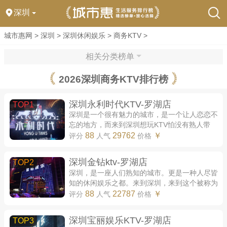
深圳
城市惠网
>
深圳
>
深圳休闲娱乐
>
商务KTV
>
相关分类榜单
2026深圳商务KTV排行榜
深圳永利时代KTV-罗湖店
TOP1
深圳是一个很有魅力的城市，是一个让人恋恋不
忘的地方，而来到深圳想玩KTV怕没有熟人带
领，找不到好玩的KTV，找不到资源质量好且丰
88
29762
￥
评分
人气
价格
富的KTV，同时不熟悉怕被宰，玩的十分不开
心。...
深圳金钻ktv-罗湖店
TOP2
深圳，是一座人们熟知的城市。更是一种人尽皆
知的休闲娱乐之都。来到深圳，来到这个被称为
最适合生活的地方进行感受，感受这座城市的夜
88
22787
￥
评分
人气
价格
生活，在夜生活中追寻那种简单的快乐，...
深圳宝丽娱乐KTV-罗湖店
TOP3