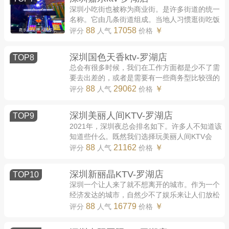
深圳小吃街也被称为商业街。是许多街道的统一
名称。它由几条街道组成。当地人习惯逛街吃饭
都去那里。它具有浓厚的珠海文化和氛围，为深
88
17058
￥
评分
人气
价格
圳城建造了一道亮丽的风景。主要街道上...
深圳国色天香ktv-罗湖店
TOP8
总会有很多时候，我们在工作方面都是少不了需
要去出差的，或者是需要有一些商务型比较强的
活动，但是不管是哪一种，都是需要有一个地方
88
29062
￥
评分
人气
价格
来做的，一般来说，KTV会所是最好的选择...
深圳美丽人间KTV-罗湖店
TOP9
2021年，深圳夜总会排名如下。许多人不知道该
知道些什么。既然我们选择玩美丽人间KTV会
所，那么深圳夜总会有什么好玩的呢？消费状况
88
21162
￥
评分
人气
价格
如何？每个夜总会的规模和特点是什么？由小
编...
深圳新丽晶KTV-罗湖店
TOP10
深圳一个让人来了就不想离开的城市。作为一个
经济发达的城市，自然少不了娱乐来让人们放松
身心。深圳的娱乐行业飞速发展，而街拍、酒
88
16779
￥
评分
人气
价格
吧、演艺吧、KTV都代表着珠海的休闲娱乐。...