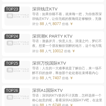
享受，不论从装修风格还是到会场氛围，无一处
不体...
深圳钱庄KTV
TOP23
导语：如果你睡不着，就来嗨一把，为你推荐深
圳钱庄KTV，让你无眠的夜嗨得足够畅快，无微
不至的全方位服务是多少人梦寐以求的，在这里
88
8077
￥
评分
人气
价格
却是最基础的，品类齐全的酒水绝对让你喝...
深圳潮K PARTY KTV
TOP24
导语：激扬岁月，快意人生。浪漫之约，梦幻不
夜。想要一个朋友畅饮宿醉的地方，这个地方既
要足够劲爆热情，也要足够浪漫梦幻，选哪里
88
10012
￥
评分
人气
价格
呢，深圳潮K PARTY KTV了解一下，你想要的
都...
深圳万悦国际KTV
TOP25
导语：人生的一大难事就是了解自己，来一场不
醉不归的放肆，释放那个处处都在束缚着内心
吧，为你推荐深圳万悦国际KTV，给自己一个完
88
7407
￥
评分
人气
价格
全释放自己的机会，了解自己，发现内心深处...
深圳A1国际KTV
TOP26
导语：深圳的KTV多的不计其数，怎样选择一个
称心如意的呢，看看深圳A1国际KTV吧，在这里
你会找的那个称心如意的好去处，奢华的服务，
88
6748
￥
评分
人气
价格