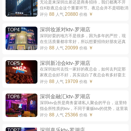
无论是来深圳出差还是商务招待，我们都离不开
住K歌夜总会这个重要环节。夜总会并不是唱歌消
费这么简单，一家好的夜总会，可以让人舒适地
88
20880
￥
评分
人气
价格
享受美好的夜晚，一家好夜总会，是当地...
深圳妆派对ktv-罗湖店
TOP4
深圳好耍的地方不是很多，因为多年的严控，现
在生活质量都非常好，所以想要招待好朋友还真
的需要更几家可以招待的地方，深圳的KTV真的
88
20099
￥
评分
人气
价格
很不错，能够让大家更好的放松心情，也能...
深圳新冶会ktv-罗湖店
TOP5
在深圳如何去找一家好的夜总会，如何去判定那
家夜总会好不好，其实说白了夜总会有多好耍主
要就是看那家夜总会的质量高，那么深圳哪些夜
88
19709
￥
评分
人气
价格
总会里面好耍呢？有以下小编几家为大家...
深圳金融汇ktv-罗湖店
TOP6
深圳ktv会所是商务宴请私人聚会的平台，这里特
指会所性质的ktv，不同于量贩ktv的优势，这里装
修档次高，服务优质，资源丰富。这里是你交流
88
25366
￥
评分
人气
价格
生意的平台，加深朋友间感情的桥梁。下...
深圳嘉乐ktv-罗湖店
TOP7