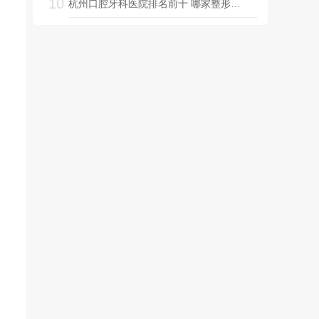
10
杭州口腔牙科医院排名前十 哪家整形医院技术好？靠谱？收费合理！！！