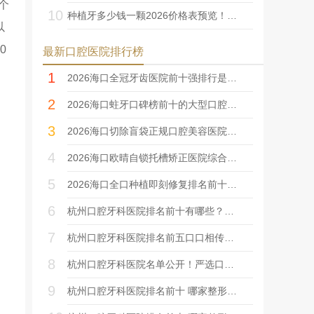
个
10
种植牙多少钱一颗2026价格表预览！收费和这3个因素有关~
以
0
最新口腔医院排行榜
1
2026海口全冠牙齿医院前十强排行是哪家？海口鼎点口腔门诊部家家技术强
2
2026海口蛀牙口碑榜前十的大型口腔美容医院实力盘点!海口雷维龙口腔诊所私立
3
2026海口切除盲袋正规口腔美容医院排行榜前十名都是哪几个？海口鼎点口腔诊
4
2026海口欧晴自锁托槽矫正医院综合实力前十位排行榜全面pk！海口平头牙匠口腔
5
2026海口全口种植即刻修复排名前十名的口腔美容医院公立盘点，海口戴长辉口
6
杭州口腔牙科医院排名前十有哪些？这几家值得参考，看了不后悔
7
杭州口腔牙科医院排名前五口口相传！技术、实力个个不俗！
8
杭州口腔牙科医院名单公开！严选口碑TOP8_内附价格参考~
9
杭州口腔牙科医院排名前十 哪家整形医院技术好？靠谱？收费合理！！！