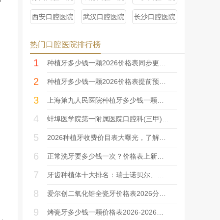
西安口腔医院
武汉口腔医院
长沙口腔医院
热门口腔医院排行榜
1
种植牙多少钱一颗2026价格表同步更新，含单颗、半口、全口种植的价格说明！
2
种植牙多少钱一颗2026价格表提前预览，这5点决定了收费高低~
3
上海第九人民医院种植牙多少钱一颗？2026价格表+专家指南，看牙必备！
4
蚌埠医学院第一附属医院口腔科(三甲)价格表2026
5
2026种植牙收费价目表大曝光，了解清楚不踩雷！
6
正常洗牙要多少钱一次？价格表上新！2026健口指南分享~
7
牙齿种植体十大排名：瑞士诺贝尔、韩国奥齿泰、美国百康等……
8
爱尔创二氧化锆全瓷牙价格表2026分享！一个多少钱？优点解读，ta值得~
9
烤瓷牙多少钱一颗价格表2026-2026，优点、缺点大盘点！