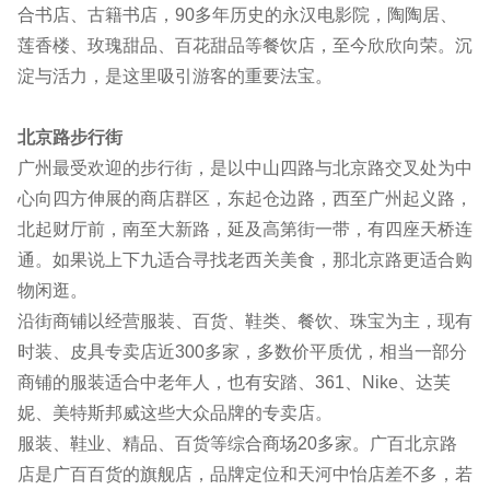
合书店、古籍书店，90多年历史的永汉电影院，陶陶居、
莲香楼、玫瑰甜品、百花甜品等餐饮店，至今欣欣向荣。沉
淀与活力，是这里吸引游客的重要法宝。
北京路步行街
广州最受欢迎的步行街，是以中山四路与北京路交叉处为中
心向四方伸展的商店群区，东起仓边路，西至广州起义路，
北起财厅前，南至大新路，延及高第街一带，有四座天桥连
通。如果说上下九适合寻找老西关美食，那北京路更适合购
物闲逛。
沿街商铺以经营服装、百货、鞋类、餐饮、珠宝为主，现有
时装、皮具专卖店近300多家，多数价平质优，相当一部分
商铺的服装适合中老年人，也有安踏、361、Nike、达芙
妮、美特斯邦威这些大众品牌的专卖店。
服装、鞋业、精品、百货等综合商场20多家。广百北京路
店是广百百货的旗舰店，品牌定位和天河中怡店差不多，若