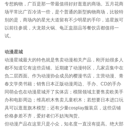
专想购物，广百是那一带最值得好好逛逛的商场。五月花商
场平常比广百冷清一些，是个普通的新型购物商场，比较特
别的是，商场内的星光大道留有不少明星的手印，追星族可
以前往参观，大龙燚火锅、龟正盅甜品等餐饮店都值得一
试。
动漫星城
动漫星城最大的特色就是售卖动漫相关产品，刚开始很多人
都不知道它有这些店铺。近期建了动漫特区，几家店集中在
负二层西面。作为动漫协会成员的樱漫书店，主营动漫、青
春文学类书籍；销售日本正版动漫周边、手办、CD的手办
同萌会也在动漫星城开了实体店；模限领域主要售卖欧美手
办和电影周边；维高积木售卖儿童积木；若想要日本进口玩
具可以逛逛旗木模型；还有少量cosplay服装店，这些店铺
价格参差不齐，爱好者们不妨淘淘货。
但动漫产品在这里只是小众，知名度一直没有提高。绝大部