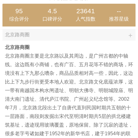
95
4.5
23641
--
综合评分
口碑评分
人气指数
推荐星级
北京路商圈
北京路商圈
北京路商圈主要是北京路以及其周边，是广州古都的中轴
线。这边既有小商铺，也有广百、五月花等不错的商场，环
境没有上下九那么嘈杂，商品品质相对高一些，因此，这边
比上下九步行街更受本地人欢迎。北京路文化底蕴浓厚，这
一带有南越国木构水闸遗址、明朝大佛寺、明朝城隍庙、明
清大南门遗址、清代庐江书院、广州起义纪念馆等。2002
年7月，北京路北段出土了自唐代直到民国时期共五朝的十
一层路面，南段则发掘出宋代至明清时期共5层的拱北楼建
筑基址，遗迹现用玻璃覆盖，原地保留。除了沉寂的遗址，
很多老字号诸如建于1952年的新华书店，建于1954年的联