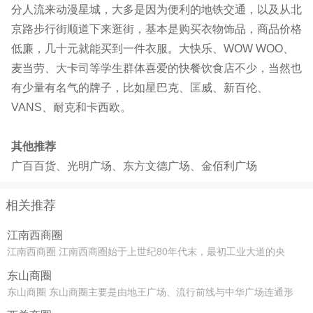
分人流来动漫星城，大多是因为便利的地铁交通，以及从北
京路步行街顺道下来逛街，基本是购买衣物饰品，商品价格
低廉，几十元就能买到一件衣服。大快乐、WOW WOO、
麦当劳、大卡司等学生群体喜爱的快餐饮食店不少，当然也
有少量有名气的牌子，比如星巴克、匡威、新百伦、
VANS、耐克和卡西欧。
其他推荐
广百百货、光明广场、东方文德广场、金佰利广场
相关推荐
江南西商圈
江南西商圈 江南西商圈始于上世纪80年代末，最初工业大道的央
企、国企带动出现周边第一批商品房江南新村，为江南西路带来了
东山商圈
数十万消费人口。如今，该商圈仍是平靓正的社区型商
东山商圈 东山商圈主要是由地王广场、流行前线与中华广场连通形
成的超级地下商城，辐射到东山口的农林下路一带。不管是中老年