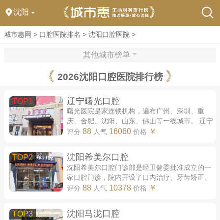
沈阳
城市惠网
>
口腔医院排名
>
沈阳口腔医院
>
其他城市榜单
2026沈阳口腔医院排行榜
辽宁曙光口腔
TOP1
曙光医院是家连锁机构，遍布广州、深圳、重
庆、合肥、沈阳、山东、佛山等一线城市。 辽宁
曙光口腔隶属于辽宁曙光整形外科医院，在1998
88
16060
￥
评分
人气
价格
年开始成立营业的，是经过卫生部批准在沈...
沈阳希美尔口腔
TOP2
沈阳希美尔口腔门诊部是经卫健委批准成立的一
家口腔门诊，院内开设了口内治疗、牙齿矫正、
数字化种植、美学修复、儿童牙齿保健、牙周生
88
10378
￥
评分
人气
价格
态保护等口腔项目。 同时他家还 开设了...
沈阳马泷口腔
TOP3