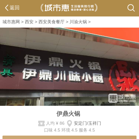
返回
城市惠网
>
西安
>
西安美食餐厅
>
川渝火锅
>
伊鼎火锅
人均
¥ 86
安定门/玉祥门
口味
4.5
环境
4.5
服务
4.5