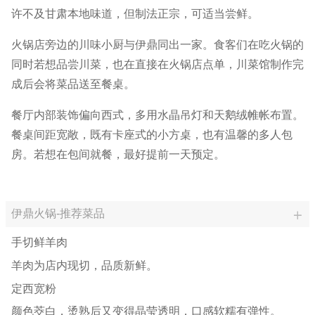
许不及甘肃本地味道，但制法正宗，可适当尝鲜。
火锅店旁边的川味小厨与伊鼎同出一家。食客们在吃火锅的
同时若想品尝川菜，也在直接在火锅店点单，川菜馆制作完
成后会将菜品送至餐桌。
餐厅内部装饰偏向西式，多用水晶吊灯和天鹅绒帷帐布置。
餐桌间距宽敞，既有卡座式的小方桌，也有温馨的多人包
房。若想在包间就餐，最好提前一天预定。
伊鼎火锅-推荐菜品
手切鲜羊肉
羊肉为店内现切，品质新鲜。
定西宽粉
颜色茭白，烫熟后又变得晶莹透明，口感软糯有弹性。