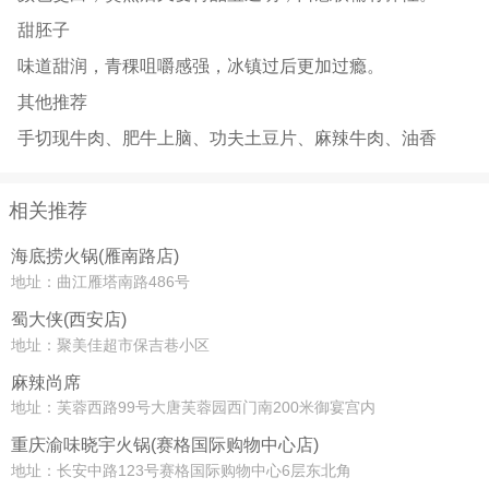
甜胚子
味道甜润，青稞咀嚼感强，冰镇过后更加过瘾。
其他推荐
手切现牛肉、肥牛上脑、功夫土豆片、麻辣牛肉、油香
相关推荐
海底捞火锅(雁南路店)
地址：曲江雁塔南路486号
蜀大侠(西安店)
地址：聚美佳超市保吉巷小区
麻辣尚席
地址：芙蓉西路99号大唐芙蓉园西门南200米御宴宫内
重庆渝味晓宇火锅(赛格国际购物中心店)
地址：长安中路123号赛格国际购物中心6层东北角