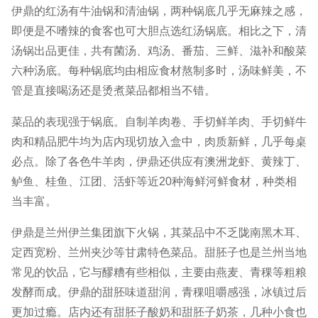
伊鼎的红汤有牛油锅和清油锅，两种锅底几乎无麻辣之感，
即便是不嗜辣的食客也可大胆点选红汤锅底。相比之下，清
汤锅出品更佳，共有菌汤、鸡汤、番茄、三鲜、滋补和酸菜
六种汤底。每种锅底均由相应食材熬制多时，汤味鲜美，不
管是直接喝汤还是烫煮菜品都相当不错。
菜品的表现强于锅底。自制羊肉卷、手切鲜羊肉、手切鲜牛
肉和精品肥牛均为店内现切放入盒中，肉质新鲜，几乎每桌
必点。除了各色牛羊肉，伊鼎还供应有澳洲龙虾、黄辣丁、
鲈鱼、桂鱼、江团、活虾等近20种海鲜河鲜食材，种类相
当丰富。
伊鼎是兰州伊兰集团旗下火锅，其菜品中不乏陇南黑木耳、
定西宽粉、兰州夹沙等甘肃特色菜品。甜胚子也是兰州当地
常见的饮品，它与醪糟有些相似，主要由燕麦、青稞等粗粮
发酵而成。伊鼎的甜胚味道甜润，青稞咀嚼感强，冰镇过后
更加过瘾。店内还有甜胚子酸奶和甜胚子奶茶，几种小食也