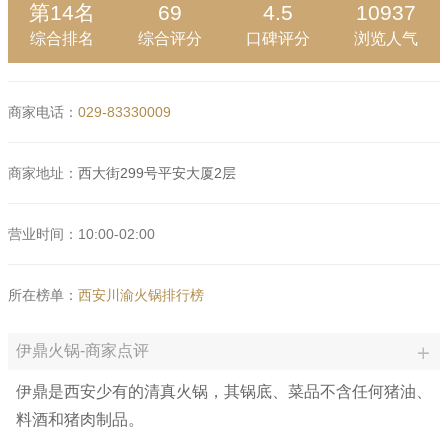
第14名
69
4.5
10937
综合排名
综合评分
口碑评分
浏览人气
商家电话：
029-83330009
商家地址：
西大街299号平安大厦2层
营业时间：10:00-02:00
所在榜单：
西安川渝火锅排行榜
伊鼎火锅-商家点评
伊鼎是西安少有的清真火锅，其锅底、菜品不含任何猪油、
料酒和猪肉制品。